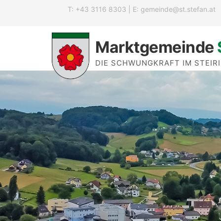
T: +43 3116 8303 | E:
gemeinde@st.stefan.at
Marktgemeinde
DIE SCHWUNGKRAFT IM STEIR