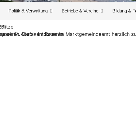
Politik & Verwaltung
Betriebe & Vereine
Bildung & F
 Hitze!
26
 unseren Absolvent:innen im Marktgemeindeamt herzlich zu
park St. Stefan im Rosental